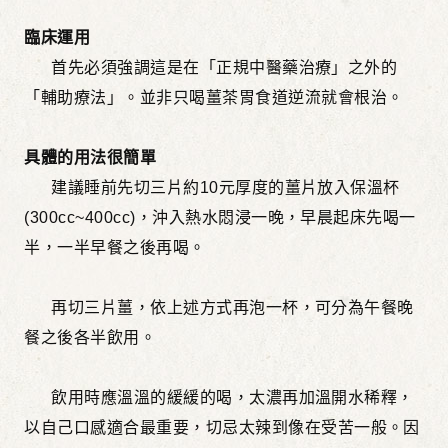
臨床運用
首先必須強調這是在「正規中醫藥治療」之外的
「輔助療法」。並非只喝薑茶胃食道逆流就會根治。
具體的用法很簡單
建議睡前先切三片約10元厚度的薑片放入保溫杯
(300cc~400cc)，沖入熱水悶浸一晚，早晨起床先喝一
半，一半早餐之後再喝。
再切三片薑，依上述方式再泡一杯，可分為午餐晚
餐之後各半飲用。
飲用時應溫溫的緩緩的喝，太濃再加溫開水稀釋，
以自己口感適合最重要，切忌太辣到像在受苦一般。因