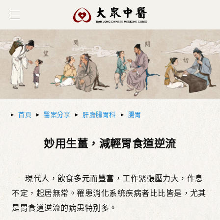
首頁
醫案分享
肝膽腸胃科
腸胃
妙用生薑，減輕胃食道逆流
現代人，飲食多元而豐富，工作緊張壓力大，作息
不定，起居無常。罹患消化系統疾病者比比皆是，尤其
是胃食道逆流的病患特別多。