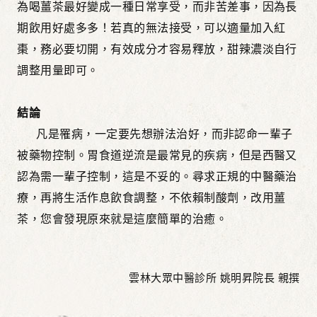
為喝薑茶最好變成一種日常享受，而非苦差事，因為長
期飲用好處多多！若真的無法接受，可以適量加入紅
棗，務必要切開，有效成分才容易釋放，甜辣濃淡自行
調整用量即可。
結論
凡是罹病，一定要先想辦法治好，而非認命一輩子
被藥物控制。胃食道逆流是最常見的疾病，但是西醫又
認為需一輩子控制，這是不妥的。尋求正規的中醫藥治
療，再將生活作息飲食調整，不依賴制酸劑，改用薑
茶，您會發現原來就是這麼簡單的治癒。
雲林大眾中醫診所 姚明昇院長 親撰