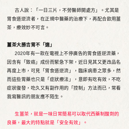
古人說：「一日三片，不勞醫師開處方」。尤其是
胃食道逆流者，在正規中醫藥的治療下，再配合飲用薑
茶，療效妙不可言。
薑茶大勝吉胃不「適」
2020年有一款在電視上不停廣告的胃食道逆流藥，
因含有「致癌」成份而緊急下架，近日見其又更改品名
再度上市，可見「胃食道逆流」，臨床病患之眾多，然
而這些胃藥也只是「症狀療法」，意即有吃有效，不吃
症狀復發，吃久又有副作用的「控制」方法而已，常看
我寫醫訊的朋友應不陌生。
生薑茶，就是一味日常簡易可以取代西藥制酸劑的
良藥，最大的特點就是「安全有效」。