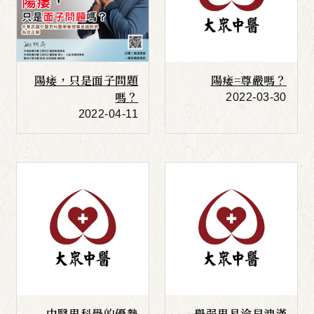
陽痿，只是面子問題
陽痿=尊嚴嗎？
嗎？
2022-03-30
2022-04-11
e
More
中醫男科學的優勢
舉弱男易淪早洩漢