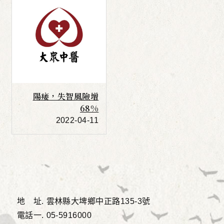
陽痿，失智風險增
68%
2022-04-11
e
地 址.
雲林縣大埤鄉中正路135-3號
電話一.
05-5916000