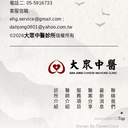
電話二.
05-5916733
客服信箱.
ehg.service@gmail.com ;
dahjong0801@yahoo.com.tw
大眾中醫診所
©2026
版權所有
診所介紹
醫師介紹
服務項目
醫案分享
最新消息
聯絡我們
Top
visitor
660758
Design By TaiwanCloud