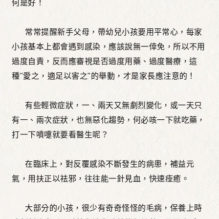
何是好！
常常提醒新手父母，帶幼兒小孩要用平常心，每家
小孩基本上都會遇到感染，應該說無一倖免，所以不用
過度自責，反而應審視是否過度用藥、過度醫療，這
種"愛之，適足以害之"的舉動，才是家長應注意的！
有些輕微症狀，一、兩天又無劇烈變化，或一天只
有一、兩次症狀，也無惡化趨勢，何必咳一下就吃藥，
打一下噴嚏就要看醫生呢？
在臨床上，對反覆感染不斷發生的病患，補益元
氣，用扶正以祛邪，往往能一針見血，快速痊癒。
大部分的小孩，很少有奇奇怪怪的毛病，保養上時