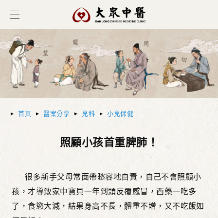
首頁
醫案分享
兒科
小兒保健
照顧小孩首重脾肺！
很多新手父母常面帶愁容地自責，自己不會照顧小
孩，才導致家中寶貝一年到頭反覆感冒，西藥一吃多
了，食慾大減，結果身高不長，體重不增，又不吃飯如