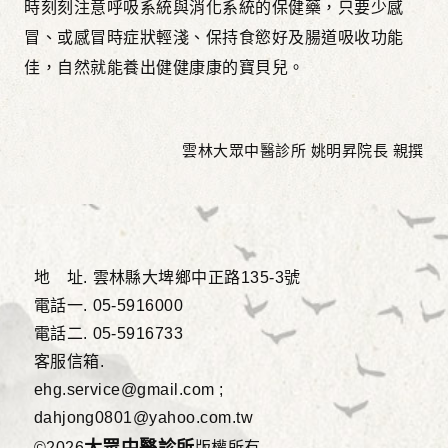
時刻刻注意呼吸系統與消化系統的保健藥，只要少感
冒、或感冒時症狀輕淺、保持食慾好及腸道吸收功能
佳，自然就能養出健健康康的寶貝兒。
雲林大眾中醫診所 姚明昇院長 親撰
地 址.
雲林縣大埤鄉中正路135-3號
電話一.
05-5916000
電話二.
05-5916733
客服信箱.
ehg.service@gmail.com ;
dahjong0801@yahoo.com.tw
©2026
版權所有