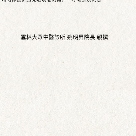
雲林大眾中醫診所 姚明昇院長 親撰