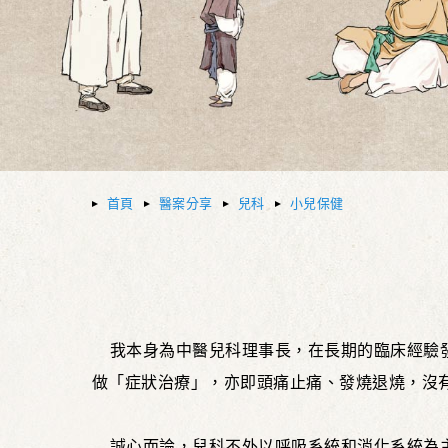
首頁
醫案分享
兒科
小兒保健
我本身為中醫兒科理事長，在長期的臨床經驗
做「症狀治療」，亦即頭痛止痛、發燒退燒，沒
誠心而論，兒科不外以呼吸系統和消化系統為