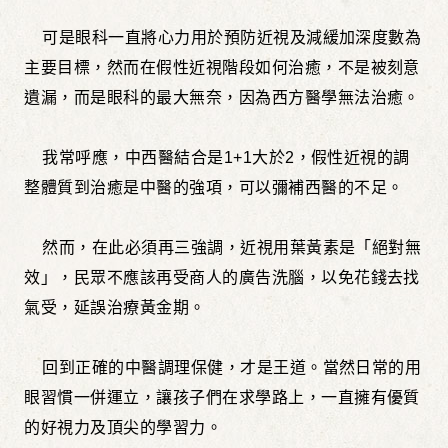
可是眼科一直將心力用於預防近視及減緩加深度數為
主要目標，然而在假性近視階段如何治癒，不是被刻意
遺漏，而是眼科的最大無奈，因為西方醫學無法治癒。
我常呼應，中西醫結合是1+1大於2，假性近視的調
整體質到治癒是中醫的強項，可以彌補西醫的不足。
然而，在此必須再三強調，近視用葉黃素是「絕對無
效」，民眾不應該再受商人的廣告洗腦，以免花錢去找
氣受，延誤治療黃金期。
回到正確的中醫調理保健，才是王道。當然日常的用
眼習慣一併運立，讓孩子們在求學路上，一直擁有優質
的好視力及頂尖的學習力。