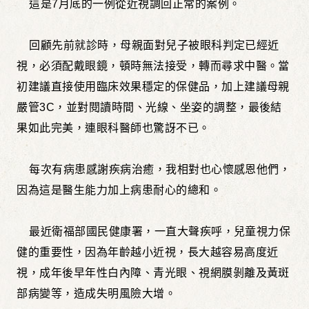
這是7月底的一例從近視調回正常的案例。
回顧先前就診時，母親面對兒子被眼科判定已經近
視，必須配戴眼鏡，頓時無法接受，轉而尋求中醫。當
初建議直接使用臨床效果穩定的保健品，加上建議母親
嚴管3C，並對閱讀時間、光線、坐姿的調整，最後結
果如此完美，連眼科醫師也驚訝不已。
每次有病患感謝疾病治癒，我相對也心懷感恩他們，
因為這是醫生能力加上病患耐心的總和。
最近衛福部國民健康署，一直大聲疾呼，兒童視力保
健的重要性，因為年齡越小近視，長大越容易高度近
視，成年後早年性白內障、青光眼、視網膜剝離及黃斑
部病變等，造成失明風險大增。