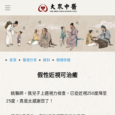
首頁
醫案分享
眼科
眼睛保健
假性近視可治癒
姚醫師，我兒子上週視力檢查，已從近視250度降至
25度，真是太感謝您了！