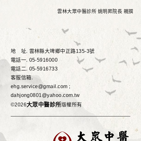
雲林大眾中醫診所 姚明昇院長 親撰
地 址.
雲林縣大埤鄉中正路135-3號
電話一.
05-5916000
電話二.
05-5916733
客服信箱.
ehg.service@gmail.com ;
dahjong0801@yahoo.com.tw
大眾中醫診所
©2026
版權所有