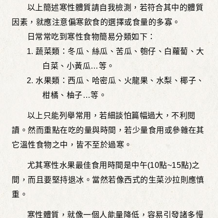
以上簡述寒性體質請自我檢測，若符合其中的體質
因素，就應注意偏寒飲食的選擇或食量的多寡。
日常常吃到寒性食物簡易分類如下：
1.
蔬菜類：冬瓜、絲瓜、苦瓜、匏仔、白蘿蔔、大
白菜、小黃瓜
…
等。
2.
水果類：西瓜、哈密瓜、火龍果、水梨、椰子、
柑橘、柚子
…
等。
以上只能列舉常用，若細談怕篇幅過大，不利閱
讀。然而重點在吃的量與時間，若少量食用或參雜在其
它溫性食物之中，皆不至於過寒。
尤其寒性水果最佳食用時間是中午
(10
點
~15
點
)
之
間，而且要堅持退冰。當然若像西式的生菜沙拉則應慎
重。
寒性體質，就像一個人能量降低，容易引發諸多慢