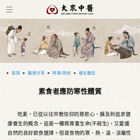
首頁
醫案分享
時事/其他
養生觀念
素食者應防寒性體質
吃素，已從以往宗教信仰的慈悲心，擴及到追求健
康養生的概念。這是一種既尊重生命
(
不殺生
)
，又愛護
自然的良好飲食選擇。但是食物的寒、熱、溫、涼屬性