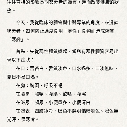
往往直接的影響長期茹素者的體質，進而改變健康的狀
態。
今天，我從臨床的體會與中醫專業的角度，來淺談
吃素者，如何防止過度食用「寒性」食物而造成體質
「寒變」。
首先，先從寒性體質說起，當您有寒性體質容易出
現以下症狀：
在口：舌苔白、舌質淡色、口水過多、口淡無味、
夏日不易口渴。
在胸：胸悶、呼吸不暢
在腸胃：腸鳴、腹脹、欲嘔、腹瀉
在泌尿：頻尿、小便量多、小便清白
在體表：四肢冰冷、膚色不鮮明偏暗淡色、臉色無
光澤、畏寒冷。