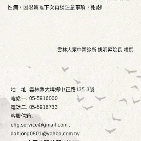
性病，因限篇幅下次再談注意事項，謝謝
!
雲林大眾中醫診所 姚明昇院長 親撰
地 址.
雲林縣大埤鄉中正路135-3號
電話一.
05-5916000
電話二.
05-5916733
客服信箱.
ehg.service@gmail.com ;
dahjong0801@yahoo.com.tw