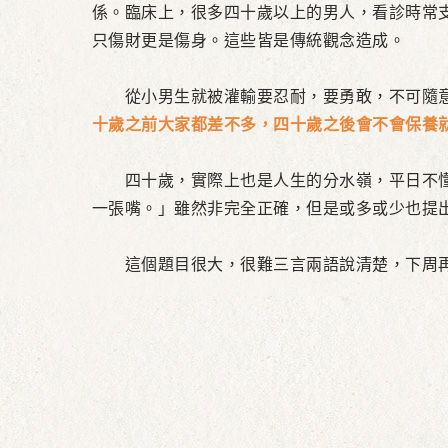
係。臨床上，很多四十歲以上的男人，看診時常
只傷財更是傷身。這些皆是傳統觀念造成。
從小男生就被灌輸要忍耐，要勇敢，不可隨意
十歲之前大家都差不多，四十歲之後會不會保養
四十歲，實際上也是人生的分水嶺，平日不懂
一張嘴。」雖然非完全正確，但是或多或少也提
這個題目很大，很難三言兩語說清楚，下周再