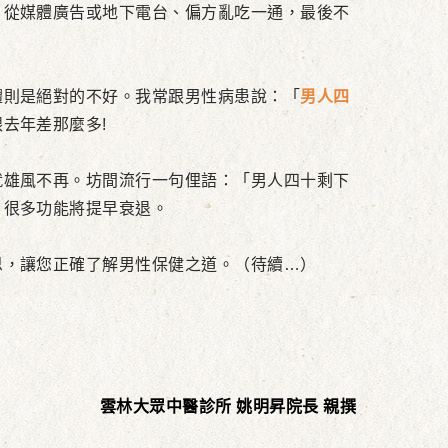
，從媒體廣告或地下電台、偏方亂吃一通，最後不
則是絕對的不好。我常跟男性病患說：「
男人四
去年差那麼多!
雄風不再。坊間流行一句俚語：「男人四十剩下
，很多功能將提早衰退。
，讓您正確了解男性保健之道。（待續…）
雲林大眾中醫診所 姚明昇院長 親撰