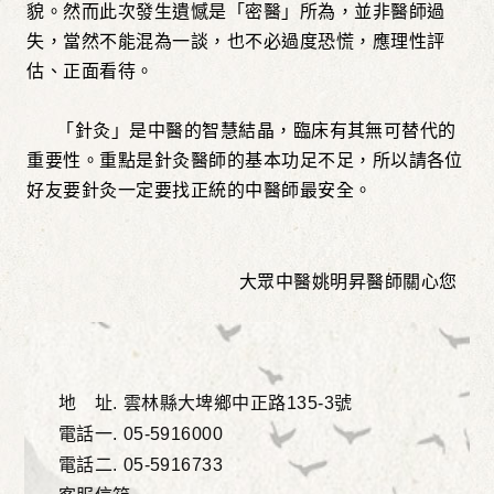
貌。然而此次發生遺憾是「密醫」所為，並非醫師過
失，當然不能混為一談，也不必過度恐慌，應理性評
估、正面看待。
「針灸」是中醫的智慧結晶，臨床有其無可替代的
重要性。重點是針灸醫師的基本功足不足，所以請各位
好友要針灸一定要找正統的中醫師最安全。
大眾中醫姚明昇醫師關心您
地 址.
雲林縣大埤鄉中正路135-3號
電話一.
05-5916000
電話二.
05-5916733