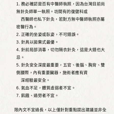
1.
務必確認是否有中醫師執照，因為台灣目前尚
無針灸師單一執照。坊間有的復健科或
西醫師也私下針灸，若對方無中醫師執照亦屬
密醫行為。
2.
正確的坐姿或臥姿，不可錯誤。
3.
針具以拋棄式最優。
4.
針前局部消毒，切勿隔衣針灸，這是大錯也大
忌。
5.
針灸安全深度最重要，五官、後腦、胸背、雙
側腰際，內有重要臟器，施術者應有資
深經驗最安全。
6.
氣血不足，體質虛弱者不宜。
7.
飢餓、過勞者不宜。
限內文不宜過長，以上僅針對重點提出建議並非全