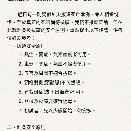
近日有一則疑似針灸拔罐死亡案例，令人相當惋
惜，至於真正的死因尚待檢驗，我們不推斷定論，但在
此就針灸及拔罐的安全原則，重點提出以下建議，供各
位好友參考：
一、
拔罐安全原則：
1.
熱症、實症、氣滯血瘀者可用。
2.
虛弱、寒症、氣血不足者慎用。
3.
五官及周圍不適合拔罐。
4.
頸椎雙側(頸動脈)不可拔罐。
5.
有紫斑症(皮下出血者)不可。
6.
器械及皮膚要確實消毒。
7.
初試者，先以少處開始，勿貪多。
二、
針灸安全原則：