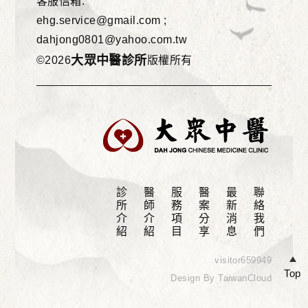
客服信箱.
ehg.service@gmail.com ;
dahjong0801@yahoo.com.tw
大眾中醫診所
©2026
版權所有
診所介紹
醫師介紹
服務項目
醫案分享
最新消息
聯絡我們
visitor
659949
Top
Design By TaiwanCloud