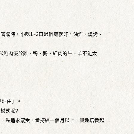
嘴饞時，小吃1~2口過個癮就好。油炸、燒烤、
以魚肉優於雞、鴨、鵝，紅肉的牛、羊不能太
「理由」。
模式呢?
量，先追求感受，當持續一個月以上，興趣培養起