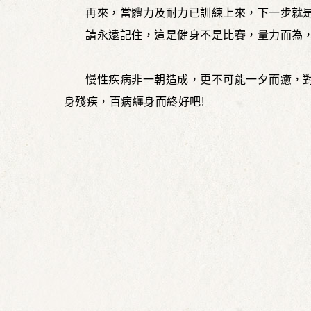
再來，當體力及耐力已訓練上來，下一步就
請永遠記住，這是健身不是比賽，量力而為
慢性疾病非一朝造成，更不可能一夕而癒，
身殘疾，百病纏身而終好吧!