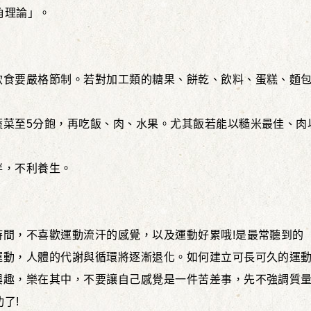
角理論」。
食要嚴格節制。若對加工類的糖果、餅乾、飲料、蛋糕、麵包
蔬菜至5分飽，再吃飯、肉、水果。尤其飯若能以糙米最佳、肉
胖，不利養生。
時間，不喜歡運動流汗的感覺，以及運動好累哦!是最常聽到的
運動，人體的代謝與循環將逐漸退化。如何建立可長可久的運動
興趣，樂在其中，不要讓自己感覺是一件苦差事，先不強調質
了!