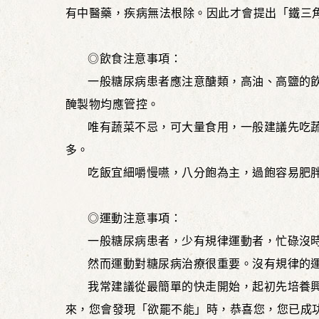
有中醫藥，疾病無法根除。因此才會提出「鐵三
◎飲食注意事項：
一般糖尿病患者應注意醣類，高油、高鹽的飲
醃製物均應管控。
唯有蔬菜不忌，可大量食用，一般建議先吃
多。
吃飯宜細嚼慢嚥，八分飽為主，過飽容易肥
◎運動注意事項：
一般糖尿病患者，少有規律運動者，忙碌沒
然而運動對糖尿病治療很重要。沒有規律的
我常建議從最簡單的快走開始，起初先培養
來，您會發現「欲罷不能」時，恭喜您，您已成功